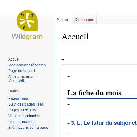
Accueil
Discussion
Accueil
Aller
Aller
à
à
−
Accueil
la
la
Modifications récentes
navigation
recherche
Page au hasard
−
Aide concernant
MediaWiki
La fiche du mois
Outils
Pages liées
−
Suivi des pages liées
Pages spéciales
−
Version imprimable
Lien permanent
3. L. Le futur du subjonct
−
Informations sur la page
−