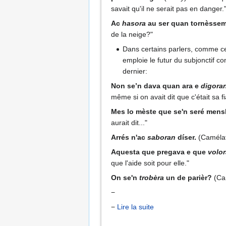
savait qu'il ne serait pas en danger.
Ac
hasora
au ser quan tornèssem
de la neige?"
Dans certains parlers, comme ce
emploie le futur du subjonctif 
dernier:
Non se’n dava quan ara e
digora
même si on avait dit que c'était sa f
Mes lo mèste que se'n seré mens
aurait dit..."
Arrés n'ac
saboran
díser.
(Camélat)
Aquesta que pregava e que
volo
que l'aide soit pour elle."
On se'n
trobèra
un de parièr?
(Cam
−
−
Lire la suite