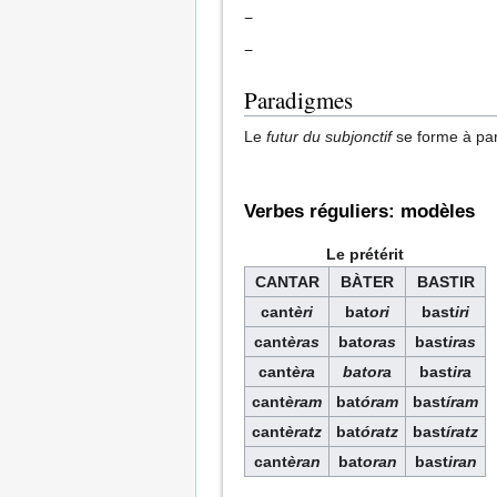
−
−
Paradigmes
Le
futur du subjonctif
se forme à part
Verbes réguliers: modèles
Le prétérit
CANTAR
BÀTER
BASTIR
cant
èri
bat
ori
bast
iri
cant
èras
bat
oras
bast
iras
cant
èra
batora
bast
ira
cant
èram
bat
óram
bast
íram
cant
èratz
bat
óratz
bast
íratz
cant
èran
bat
oran
bast
iran