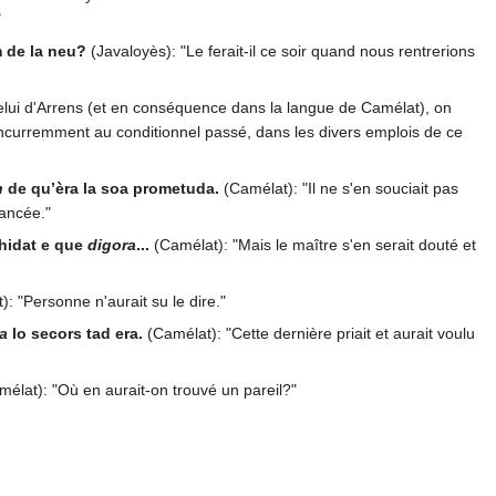
"
 de la neu?
(Javaloyès): "Le ferait-il ce soir quand nous rentrerions
lui d'Arrens (et en conséquence dans la langue de Camélat), on
concurremment au conditionnel passé, dans les divers emplois de ce
n
de qu’èra la soa prometuda.
(Camélat): "Il ne s'en souciait pas
iancée."
hidat e que
digora
...
(Camélat): "Mais le maître s'en serait douté et
: "Personne n'aurait su le dire."
ra
lo secors tad era.
(Camélat): "Cette dernière priait et aurait voulu
élat): "Où en aurait-on trouvé un pareil?"