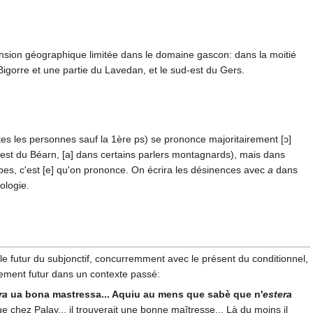
tension géographique limitée dans le domaine gascon: dans la moitié
Bigorre et une partie du Lavedan, et le sud-est du Gers.
es les personnes sauf la 1ère ps) se prononce majoritairement [ɔ]
est du Béarn, [a] dans certains parlers montagnards), mais dans
rbes, c'est [e] qu'on prononce. On écrira les désinences avec
a
dans
ologie.
 le futur du subjonctif, concurremment avec le présent du conditionnel,
ement futur dans un contexte passé:
ra
ua bona mastressa... Aquiu au mens que sabè que n'
estera
que chez Palay... il trouverait une bonne maîtresse... Là du moins il