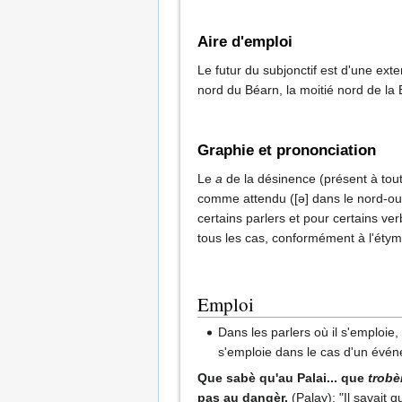
Aire d'emploi
Le futur du subjonctif est d'une ex
nord du Béarn, la moitié nord de la 
Graphie et prononciation
Le
a
de la désinence (présent à tout
comme attendu ([ə] dans le nord-ou
certains parlers et pour certains ve
tous les cas, conformément à l'étym
Emploi
Dans les parlers où il s'emploie,
s'emploie dans le cas d'un évén
Que sabè qu'au Palai... que
trobè
pas au dangèr.
(Palay): "Il savait 