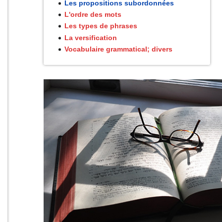
Les propositions subordonnées
L'ordre des mots
Les types de phrases
La versification
Vocabulaire grammatical; divers