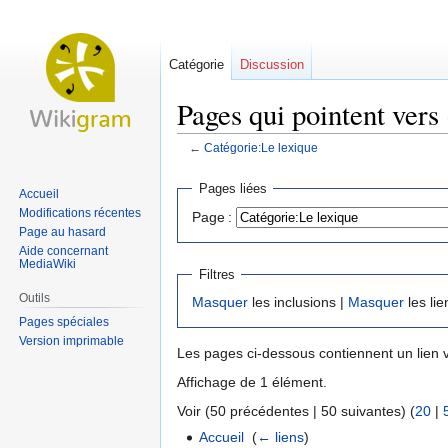
Catégorie
Discussion
Pages qui pointent vers
←
Catégorie:Le lexique
Aller
Aller
Pages liées
Accueil
à
à
Modifications récentes
Page :
la
la
Page au hasard
navigation
recherche
Aide concernant
MediaWiki
Filtres
Outils
Masquer
les inclusions |
Masquer
les lie
Pages spéciales
Version imprimable
Les pages ci-dessous contiennent un lien 
Affichage de 1 élément.
Voir (50 précédentes | 50 suivantes) (
20
|
Accueil
‎
(
← liens
)