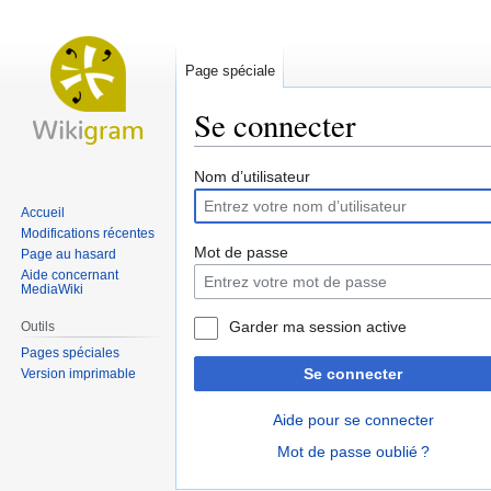
Page spéciale
Se connecter
Aller
Aller
Nom d’utilisateur
à
à
Accueil
la
la
Modifications récentes
navigation
recherche
Mot de passe
Page au hasard
Aide concernant
MediaWiki
Garder ma session active
Outils
Pages spéciales
Se connecter
Version imprimable
Aide pour se connecter
Mot de passe oublié ?