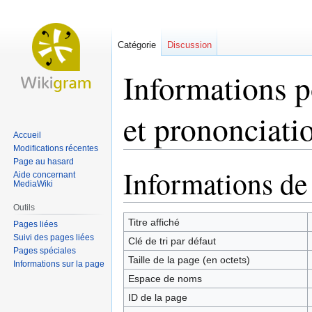
Catégorie
Discussion
Informations p
et prononciati
Accueil
Modifications récentes
Page au hasard
Informations de
Aller
Aller
Aide concernant
MediaWiki
à
à
la
la
Outils
navigation
recherche
Titre affiché
Pages liées
Suivi des pages liées
Clé de tri par défaut
Pages spéciales
Taille de la page (en octets)
Informations sur la page
Espace de noms
ID de la page